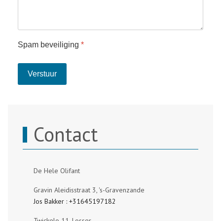
Spam beveiliging
*
Verstuur
Contact
De Hele Olifant
Gravin Aleidisstraat 3, 's-Gravenzande
Jos Bakker : +31645197182
Twickelo 11, Losser