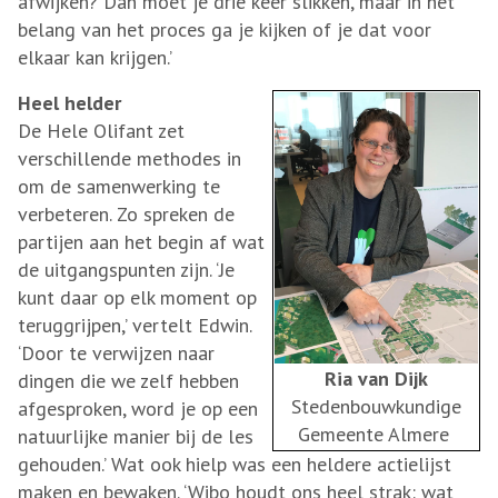
afwijken? Dan moet je drie keer slikken, maar in het
belang van het proces ga je kijken of je dat voor
elkaar kan krijgen.’
Heel helder
De Hele Olifant zet
verschillende methodes in
om de samenwerking te
verbeteren. Zo spreken de
partijen aan het begin af wat
de uitgangspunten zijn. ‘Je
kunt daar op elk moment op
teruggrijpen,’ vertelt Edwin.
‘Door te verwijzen naar
Ria van Dijk
dingen die we zelf hebben
Stedenbouwkundige
afgesproken, word je op een
Gemeente Almere
natuurlijke manier bij de les
gehouden.’ Wat ook hielp was een heldere actielijst
maken en bewaken. ‘Wibo houdt ons heel strak: wat